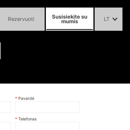
Susisiekite su
Rezervuoti
LT
mumis
Pavardė
Telefonas