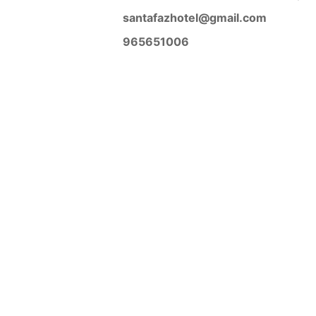
santafazhotel@gmail.com
965651006