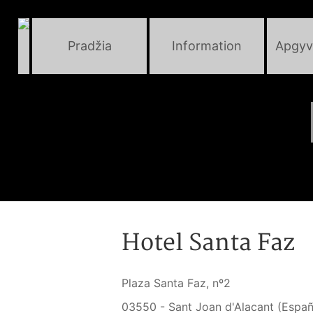
Pradžia
Information
Apgyv
Hotel Santa Faz
Plaza Santa Faz, nº2
03550 - Sant Joan d'Alacant (Espa