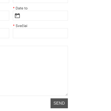
Date to
Svečiai
SEND