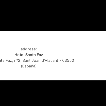
address:
Hotel Santa Faz
nta Faz, nº2, Sant Joan d'Alacant - 03550
(España)