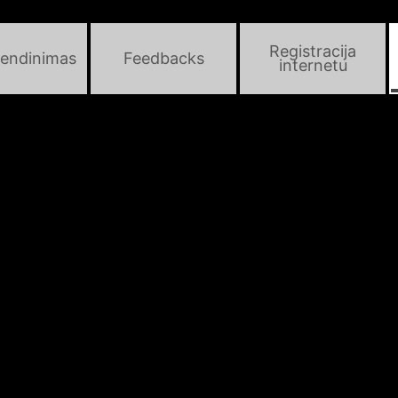
Registracija
endinimas
Feedbacks
internetu