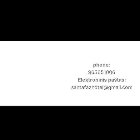
phone:
965651006
Elektroninis paštas:
santafazhotel@gmail.com