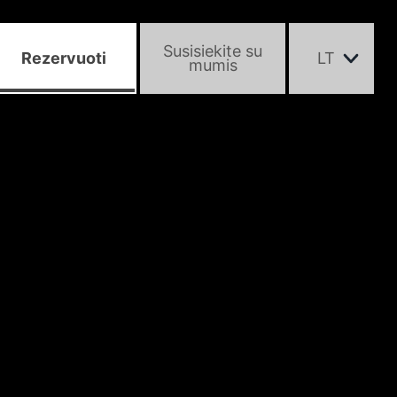
Susisiekite su
Rezervuoti
LT
mumis