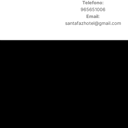
Telefono:
965651006
Email:
santafazhotel@gmail.com