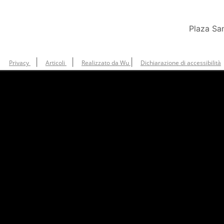
Plaza Sa
|
|
|
Privacy
Articoli
Realizzato da Wu
Dichiarazione di accessibilità