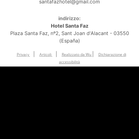
santafazhotel@gmail.com
indirizzo:
Hotel Santa Faz
Plaza Santa Faz, nº2, Sant Joan d'Alacant - 03550
(España)
|
|
|
Privacy
Articoli
Realizzato da Wu
Dichiarazione di
accessibilità