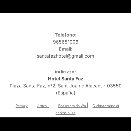
Telefono:
965651006
Email:
santafazhotel@gmail.com
indirizzo:
Hotel Santa Faz
Plaza Santa Faz, nº2, Sant Joan d'Alacant - 03550
(España)
|
|
|
Privacy
Articoli
Realizzato da Wu
Dichiarazione di
accessibilità