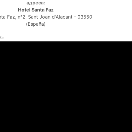
адреса:
Hotel Santa Faz
nta Faz, nº2, Sant Joan d'Alacant - 03550
(España)
ть