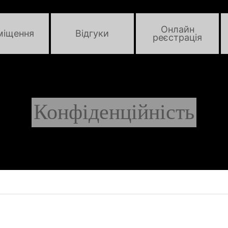
Онлайн
міщення
Відгуки
реєстрація
Конфіденційність