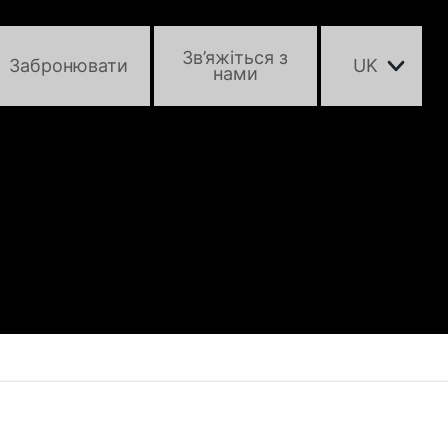
Зв’яжіться з
Забронювати
UK
нами