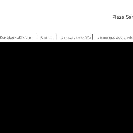
Plaza Sa
|
|
|
Конфіденційність
Статті
За підтримки Wu
Заява про доступніс