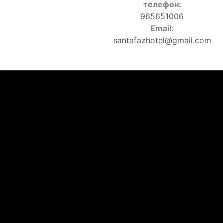
телефон:
965651006
Email:
santafazhotel@gmail.com