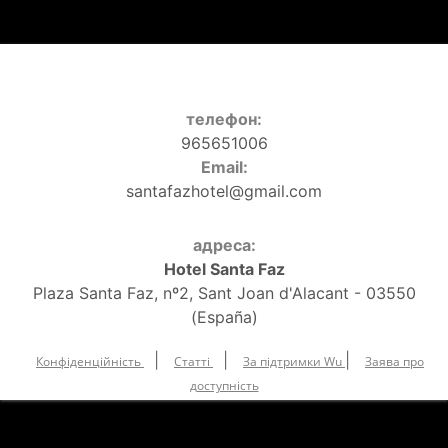
телефон:
965651006
Email:
santafazhotel@gmail.com
адреса:
Hotel Santa Faz
Plaza Santa Faz, nº2, Sant Joan d'Alacant - 03550
(España)
|
|
|
Конфіденційність
Статті
За підтримки Wu
Заява про
доступність