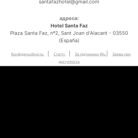
santafazhotel@gmail.com
адреса:
Hotel Santa Faz
Plaza Santa Faz, nº2, Sant Joan d'Alacant - 03550
(España)
|
|
|
Конфіденційність
Статті
За підтримки Wu
Заява про
доступність