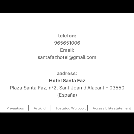
telefon:
965651006
Email:
santafazhotel@gmail.com
aadress:
Hotel Santa Faz
Plaza Santa Faz, nº2, Sant Joan d'Alacant - 03550
(España)
|
|
|
Privaatsus
Artiklid
Toetatud Wu poolt
Accessibility statement