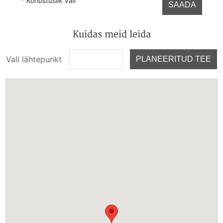
*
Kohustuslik väli
SAADA
Kuidas meid leida
Vali lähtepunkt
PLANEERITUD TEE