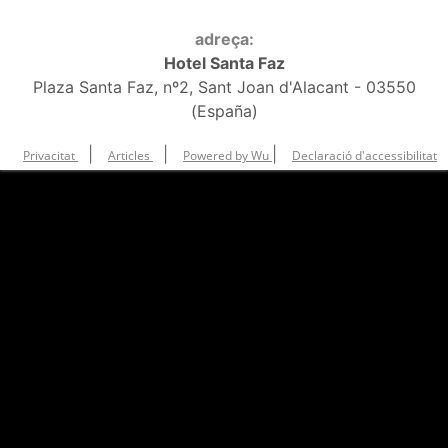
adreça:
Hotel Santa Faz
Plaza Santa Faz, nº2, Sant Joan d'Alacant - 03550
(España)
|
|
|
Privacitat
Articles
Powered by Wu
Declaració d'accessibilitat