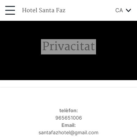
Hotel Santa Faz
CA
Privacitat
telèfon:
965651006
Email:
santafazhotel@gmail.com