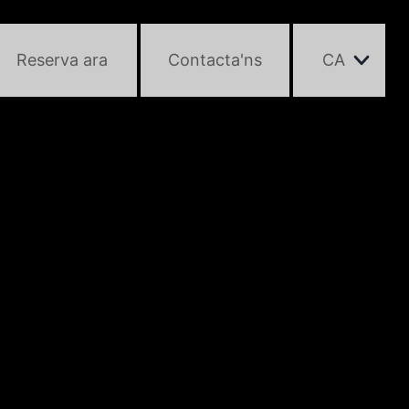
Reserva ara
Contacta'ns
CA