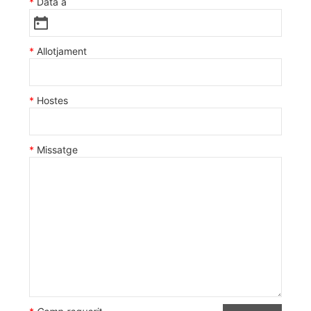
Data a
Allotjament
Hostes
Missatge