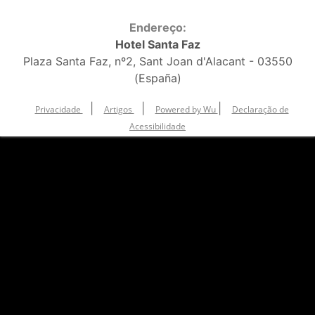
Endereço:
Hotel Santa Faz
Plaza Santa Faz, nº2, Sant Joan d'Alacant - 03550
(España)
|
|
|
Privacidade
Artigos
Powered by Wu
Declaração de
Acessibilidade