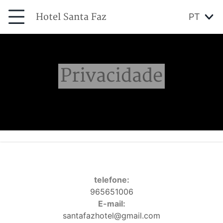
Hotel Santa Faz
PT
Privacidade
telefone:
965651006
E-mail:
santafazhotel@gmail.com