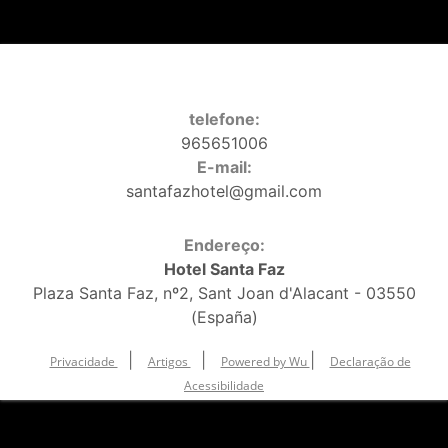
telefone:
965651006
E-mail:
santafazhotel@gmail.com
Endereço:
Hotel Santa Faz
Plaza Santa Faz, nº2, Sant Joan d'Alacant - 03550
(España)
|
|
|
Privacidade
Artigos
Powered by Wu
Declaração de
Acessibilidade