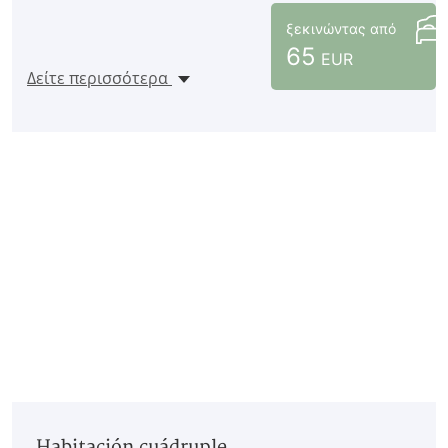
ξεκινώντας από
65
EUR
Δείτε περισσότερα
Habitación cuádruple