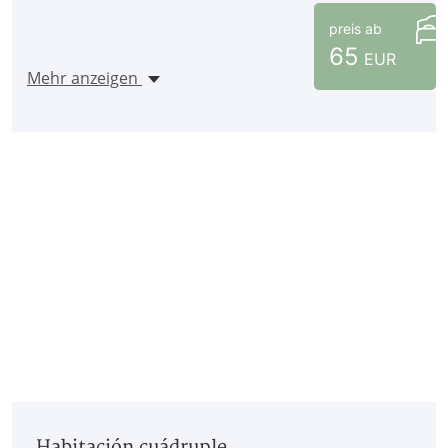
preis ab
65
EUR
Mehr anzeigen
Habitación cuádruple