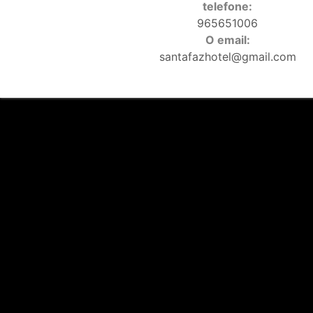
telefone:
965651006
O email:
santafazhotel@gmail.com