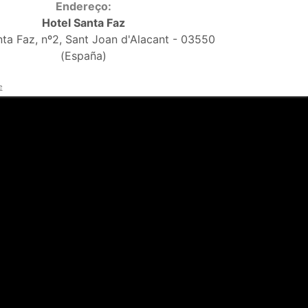
Endereço:
Hotel Santa Faz
nta Faz, nº2, Sant Joan d'Alacant - 03550
(España)
e