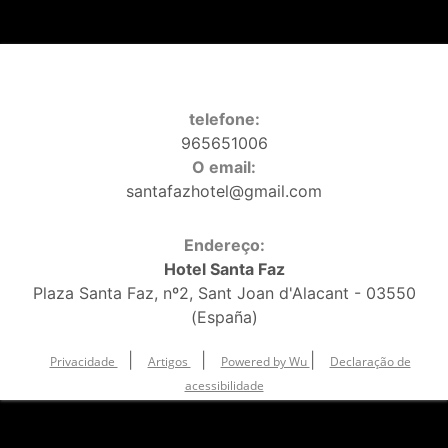
telefone:
965651006
O email:
santafazhotel@gmail.com
Endereço:
Hotel Santa Faz
Plaza Santa Faz, nº2, Sant Joan d'Alacant - 03550
(España)
|
|
|
Privacidade
Artigos
Powered by Wu
Declaração de
acessibilidade